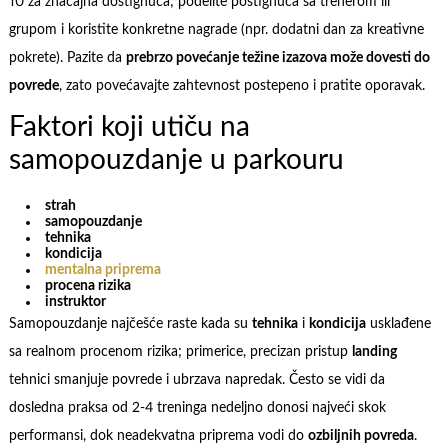
10 za značajna dostignuća; podelite postignuća sa trenerom ili
grupom i koristite konkretne nagrade (npr. dodatni dan za kreativne
pokrete). Pazite da
prebrzo povećanje težine izazova može dovesti do
povrede
, zato povećavajte zahtevnost postepeno i pratite oporavak.
Faktori koji utiču na
samopouzdanje u parkouru
strah
samopouzdanje
tehnika
kondicija
mentalna priprema
procena rizika
instruktor
Samopouzdanje najčešće raste kada su
tehnika
i
kondicija
usklađene
sa realnom procenom rizika; primerice, precizan pristup
landing
tehnici smanjuje povrede i ubrzava napredak. Često se vidi da
dosledna praksa od 2-4 treninga nedeljno donosi najveći skok
performansi, dok neadekvatna priprema vodi do
ozbiljnih povreda
.