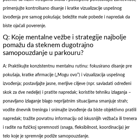
primenjujte kontrolisano disanje i kratke vizualizacije uspešnog
izvođenja pre samog pokušaja; beležite male pobede i napredak da
biste ojačali poverenje.
Q: Koje mentalne vežbe i strategije najbolje
pomažu da steknem dugotrajno
samopouzdanje u parkouru?
A: Praktikujte konzistentnu mentalnu rutinu: fokusirano disanje pre
pokušaja, kratke afirmacije („Mogu ovo“) i vizualizacija uspešnog
izvođenja; postavljajte jasne, merljive ciljeve (npr. savladati određeni
skok za dve nedelje) i pratite napredak; koristite tehniku izlaganja –
ponavljano izlaganje blago neprijatnim situacijama smanjuje strah;
vodite dnevnik treninga i snimajte izvođenje da biste objektivno pratili
napredak; tražite povratnu informaciju od iskusnijih vežbača ili trenera
i radite na fizičkoj spremnosti (snaga, fleksibilnost, koordinacija) jer
telo koje je spremnije podiže samopouzdanje.