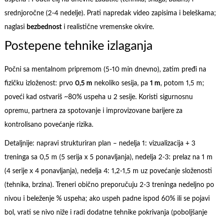
srednjoročne (2-4 nedelje). Prati napredak video zapisima i beleškama;
naglasi
bezbednost
i realistične vremenske okvire.
Postepene tehnike izlaganja
Počni sa mentalnom pripremom (5-10 min dnevno), zatim pređi na
fizičku izloženost: prvo
0,5 m
nekoliko sesija, pa
1 m
, potom 1,5 m;
poveći kad ostvariš ~80% uspeha u 2 sesije. Koristi sigurnosnu
opremu, partnera za spotovanje i improvizovane barijere za
kontrolisano povećanje rizika.
Detaljnije: napravi strukturiran plan – nedelja 1: vizualizacija + 3
treninga sa 0,5 m (5 serija x 5 ponavljanja), nedelja 2-3: prelaz na 1 m
(4 serije x 4 ponavljanja), nedelja 4: 1,2-1,5 m uz povećanje složenosti
(tehnika, brzina). Treneri obično preporučuju 2-3 treninga nedeljno po
nivou i beleženje % uspeha; ako uspeh padne ispod 60% ili se pojavi
bol, vrati se nivo niže i radi dodatne tehnike pokrivanja (poboljšanje