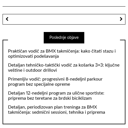
Poslednje objave
Praktičan vodič za BMX takmičenja: kako čitati stazu i
optimizovati podešavanja
Detaljan tehničko‑taktički vodič za košarka 3×3: ključne
veštine i outdoor drillovi
Primenljiv vodič: progresivni 8‑nedeljnI parkour
program bez specijalne opreme
Detaljan 12-nedeljni program za ulične sportiste:
priprema bez teretane za brdski biciklizam
Detaljan, periodizovan plan treninga za BMX
takmičenja: sedmični sessioni, tehnika i priprema