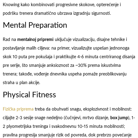
Knowing kako kombinovati progresivne skokove, opterećenje i
podršku trenera dramatično ubrzava izgradnju sigurnosti.
Mental Preparation
Rad na
mentalnoj pripremi
uključuje vizualizaciju, disajne tehnike i
postavljanje malih ciljeva: na primer, vizualizujte uspešan jednonoga
skok 10 puta pre pokušaja i praktikujte 4-6 minuta centriranog disanja
pre serije, što smanjuje anksioznost za ~30% prema iskustvima
trenera; takođe, vođenje dnevnika uspeha pomaže preoblikovanju
straha u plan akcije.
Physical Fitness
Fizička priprema
treba da obuhvati snagu, eksplozivnost i mobilnost:
ciljajte 2-3 sesije snage nedeljno (čučnjevi, mrtvo dizanje,
box jump
), 1-
2 plyometrijska treninga i svakodnevnu 10-15 minuta mobilnosti;
pravilna progresija smanjuje rizik od povreda, dok prebrzo povećanje