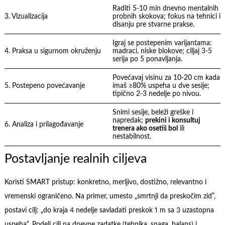
Raditi 5-10 min dnevno mentalnih
3. Vizualizacija
probnih skokova; fokus na tehnici i
disanju pre stvarne prakse.
Igraj se postepenim varijantama:
4. Praksa u sigurnom okruženju
madraci, niske blokove; ciljaj 3-5
serija po 5 ponavljanja.
Povećavaj visinu za 10-20 cm kada
5. Postepeno povećavanje
imaš ≥80% uspeha u dve sesije;
tipično 2-3 nedelje po nivou.
Snimi sesije, beleži greške i
napredak;
prekini i konsultuj
6. Analiza i prilagođavanje
trenera ako osetiš bol
ili
nestabilnost.
Postavljanje realnih ciljeva
Koristi SMART pristup: konkretno, merljivo, dostižno, relevantno i
vremenski ograničeno. Na primer, umesto „smrtnji da preskočim zid”,
postavi cilj: „do kraja 4 nedelje savladati preskok 1 m sa 3 uzastopna
uspeha“. Podeli cilj na dnevne zadatke (tehnika, snaga, balans) i