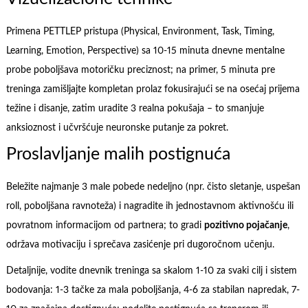
Primena PETTLEP pristupa (Physical, Environment, Task, Timing,
Learning, Emotion, Perspective) sa 10-15 minuta dnevne mentalne
probe poboljšava motoričku preciznost; na primer, 5 minuta pre
treninga zamišljajte kompletan prolaz fokusirajući se na osećaj prijema
težine i disanje, zatim uradite 3 realna pokušaja – to smanjuje
anksioznost i učvršćuje neuronske putanje za pokret.
Proslavljanje malih postignuća
Beležite najmanje 3 male pobede nedeljno (npr. čisto sletanje, uspešan
roll, poboljšana ravnoteža) i nagradite ih jednostavnom aktivnošću ili
povratnom informacijom od partnera; to gradi
pozitivno pojačanje
,
održava motivaciju i sprečava zasićenje pri dugoročnom učenju.
Detaljnije, vodite dnevnik treninga sa skalom 1-10 za svaki cilj i sistem
bodovanja: 1-3 tačke za mala poboljšanja, 4-6 za stabilan napredak, 7-