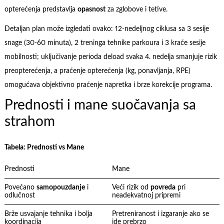
opterećenja predstavlja
opasnost
za zglobove i tetive.
Detaljan plan može izgledati ovako: 12-nedeljnog ciklusa sa 3 sesije
snage (30-60 minuta), 2 treninga tehnike parkoura i 3 kraće sesije
mobilnosti; uključivanje perioda deload svaka 4. nedelja smanjuje rizik
preopterećenja, a praćenje opterećenja (kg, ponavljanja, RPE)
omogućava objektivno praćenje napretka i brze korekcije programa.
Prednosti i mane suočavanja sa
strahom
Tabela: Prednosti vs Mane
Prednosti
Mane
Povećano
samopouzdanje
i
Veći rizik od
povreda
pri
odlučnost
neadekvatnoj pripremi
Brže usvajanje tehnika i boljа
Pretreniranost i izgaranje ako se
koordinacija
ide prebrzo