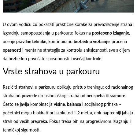
U ovom vodiču ću pokazati praktične korake za prevazilaženje straha i
izgradnju samopouzdanja u parkouru: fokus na
postepeno izlaganje
,
učenje
pravilne tehnike
, kontinuirano
bezbedno vežbanje
, procena
opasnosti
i mentalne strategije za kontrolu anksioznosti, sve s ciljem
da bezbedno povećate sposobnosti i
osećaj kontrole
.
Vrste strahova u parkouru
Različiti
strahovi
u
parkouru
oblikuju pristup treningu: od racionalnog
straha od
povrede
do psihološkog straha od
neuspeha
ili
sramote
.
Često se javlja kombinacija
visine
,
balansa
i socijalnog pritiska –
početnici mogu blokirati pri skoku od 1-2 metra, dok napredniji jahaju
strah od većih prepreka. Fokus treba biti na progresivnom izlaganju i
tehničkoj sigurnosti.