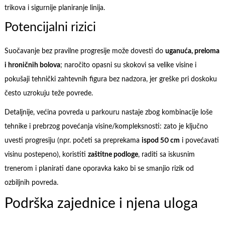
trikova i sigurnije planiranje linija.
Potencijalni rizici
Suočavanje bez pravilne progresije može dovesti do
uganuća, preloma
i hroničnih bolova
; naročito opasni su skokovi sa velike visine i
pokušaji tehnički zahtevnih figura bez nadzora, jer greške pri doskoku
često uzrokuju teže povrede.
Detaljnije, većina povreda u parkouru nastaje zbog kombinacije loše
tehnike i prebrzog povećanja visine/kompleksnosti: zato je ključno
uvesti progresiju (npr. početi sa preprekama
ispod 50 cm
i povećavati
visinu postepeno), koristiti
zaštitne podloge
, raditi sa iskusnim
trenerom i planirati dane oporavka kako bi se smanjio rizik od
ozbiljnih povreda.
Podrška zajednice i njena uloga