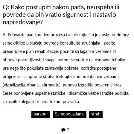
Q: Kako postupiti nakon pada, neuspeha ili
povrede da bih vratio sigurnost i nastavio
napredovanje?
A: Prihvatite pad kao deo procesa i analizirajte šta je pošlo po zlu bez
samokritike; u slučaju povrede konsultujte stručnjaka i sledite
preporučeni plan rehabilitacije; počnite sa laganim vežbama za
obnovu pokretljivosti i snage, potom se vratite na osnovne tehnike
pre nego što pokušate zahtevnije pokrete; koristite postepene
progresije i simptome straha tretirajte istim mentalnim vežbama
(vizualizacija, disanje, afirmacije); ponovo izgradite poverenje kroz
česte ponovljene uspešne statičke i dinamičke vežbe i tražite podršku
iskusnih kolega ili trenera tokom povratka.
parkour
Samopouzdanje
strah
0