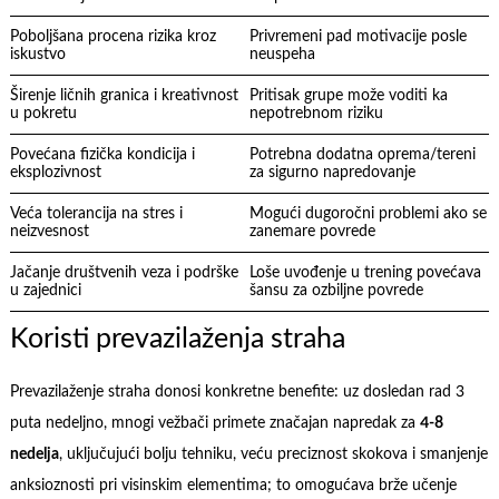
Poboljšana procena rizika kroz
Privremeni pad motivacije posle
iskustvo
neuspeha
Širenje ličnih granica i kreativnost
Pritisak grupe može voditi ka
u pokretu
nepotrebnom riziku
Povećana fizička kondicija i
Potrebna dodatna oprema/tereni
eksplozivnost
za sigurno napredovanje
Veća tolerancija na stres i
Mogući dugoročni problemi ako se
neizvesnost
zanemare povrede
Jačanje društvenih veza i podrške
Loše uvođenje u trening povećava
u zajednici
šansu za ozbiljne povrede
Koristi prevazilaženja straha
Prevazilaženje straha donosi konkretne benefite: uz dosledan rad 3
puta nedeljno, mnogi vežbači primete značajan napredak za
4-8
nedelja
, uključujući bolju tehniku, veću preciznost skokova i smanjenje
anksioznosti pri visinskim elementima; to omogućava brže učenje