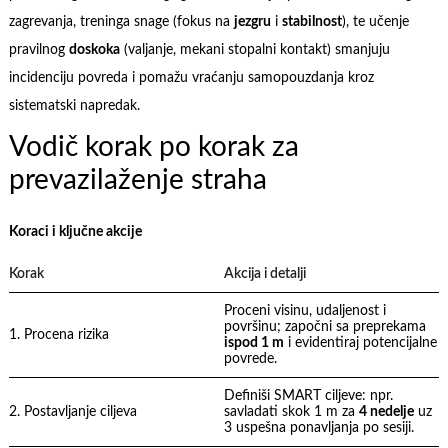
zagrevanja, treninga snage (fokus na
jezgru
i
stabilnost
), te učenje
pravilnog
doskoka
(valjanje, mekani stopalni kontakt) smanjuju
incidenciju povreda i pomažu vraćanju samopouzdanja kroz
sistematski napredak.
Vodič korak po korak za
prevazilaženje straha
Koraci i ključne akcije
Korak
Akcija i detalji
Proceni visinu, udaljenost i
površinu; započni sa preprekama
1. Procena rizika
ispod 1 m
i evidentiraj potencijalne
povrede.
Definiši SMART ciljeve: npr.
2. Postavljanje ciljeva
savladati skok 1 m za
4 nedelje
uz
3 uspešna ponavljanja po sesiji.