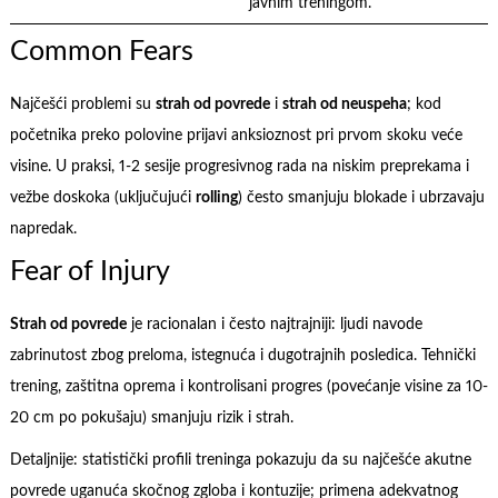
javnim treningom.
Common Fears
Najčešći problemi su
strah od povrede
i
strah od neuspeha
; kod
početnika preko polovine prijavi anksioznost pri prvom skoku veće
visine. U praksi, 1-2 sesije progresivnog rada na niskim preprekama i
vežbe doskoka (uključujući
rolling
) često smanjuju blokade i ubrzavaju
napredak.
Fear of Injury
Strah od povrede
je racionalan i često najtrajniji: ljudi navode
zabrinutost zbog preloma, istegnuća i dugotrajnih posledica. Tehnički
trening, zaštitna oprema i kontrolisani progres (povećanje visine za 10-
20 cm po pokušaju) smanjuju rizik i strah.
Detaljnije: statistički profili treninga pokazuju da su najčešće akutne
povrede uganuća skočnog zgloba i kontuzije; primena adekvatnog