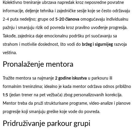
Kolektivno treniranje ubrzava napredak kroz neposredne povratne
informacije, deljenje tehnika i zajedničke sesije koje se često održavaju
2-4 puta nedeljno; grupe od
5-20 članova
omogućavaju individualnu
pažnju i smanjuju rizik od povreda kroz pravilno uvođenje progresija.
Takođe, zajednica daje emocionalnu podršku pri suočavanju sa
strahom i motiviše doslednost, što vodi do
bržeg i sigurnijeg
razvoja
veština.
Pronalaženje mentora
Tražite mentora sa najmanje
2 godine iskustva
u parkouru ili
formalnim treninzima; idealno je kada mentor održava odnos približno
1:5
(jedan trener na pet vežbača) zbog personalizovanih korekcija.
Mentor treba da pruži strukturisane programe, video-analize i planove
progresije koji smanjuju greške koje vode do povreda.
Pridruživanje parkour grupi