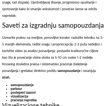
snage, rad stopala). Upotrebljavaj disanje, progresivno opuštanje i
spotovanje kako bi smanjio anksioznost i povećao šanse za održiv
napredak.
Saveti za izgradnju samopouzdanja
Usmerite praksu na merljive, ponovljive korake: razložite tehniku na 3-
5 manjih elemenata, radite snagu i propriocepciju 2-3 puta nedeljno i
koristite video za analizu ponavljanja; postavite kratkoročne ciljeve
kao što je povećanje visine skoka za 5-10 cm svake 1-2 nedelje.
Knowing dosledna praksa i sistematsko praćenje (beleženje
ponavljanja i grešaka) direktno podižu
samopouzdanje
i smanjuju
strah
.
samopouzdanje
parkour
postepeni izazovi
vizualizacija
praćenje napretka
Vizuelizacione tehnike