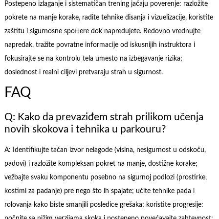
Postepeno izlaganje i sistematičan trening jačaju poverenje: razložite
pokrete na manje korake, radite tehnike disanja i vizuelizacije, koristite
zaštitu i sigurnosne spottere dok napredujete. Redovno vrednujte
napredak, tražite povratne informacije od iskusnijih instruktora i
fokusirajte se na kontrolu tela umesto na izbegavanje rizika;
doslednost i realni ciljevi pretvaraju strah u sigurnost.
FAQ
Q: Kako da prevaziđem strah prilikom učenja
novih skokova i tehnika u parkouru?
A: Identifikujte tačan izvor nelagode (visina, nesigurnost u odskoču,
padovi) i razložite kompleksan pokret na manje, dostižne korake;
vežbajte svaku komponentu posebno na sigurnoj podlozi (prostirke,
kostimi za padanje) pre nego što ih spajate; učite tehnike pada i
rolovanja kako biste smanjili posledice grešaka; koristite progresije:
počnite sa nižim verzijama skoka i postepeno povećavajte zahtevnost;