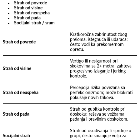
Strah od povrede
Strah od visine
Strah od neuspeha
Strah od pada
Socijalni strah / sram
Kratkoročna zabrinutost zbog
preloma, istegnuća ili udaraca;
Strah od povrede
često vodi ka prekomernom
oprezu.
Vertigo ili nesigurnost pri
skokovima sa 2+ metra; zahteva
Strah od visine
progresivno izlaganje i jerking
kontrole.
Percepcija rizika povezana sa
Strah od neuspeha
perfekcionizmom; može blokirati
pokušaje novih trikova.
Strah od gubitka kontrole pri
Strah od pada
doskoku; rešava se vežbama
padanja i pravilnim doskokom.
Strah od osuđivanja ili sprdnje u
Socijalni strah
grupi; često smanjuje volju za