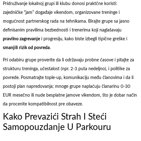
Pridruživanje lokalnoj grupi ili klubu donosi praktčne koristi:
zajedničke “jam” događaje vikendom, organizovane treninge i
mogućnost partnerskog rada na tehnikama. Birajte grupe sa jasno
definisanim pravilima bezbednosti i trenerima koji naglašavaju
pravilno zagrevanje
i progresiju, kako biste izbegli tipične greške i
smanjili rizik od povreda
.
Pri odabiru grupe proverite da li održavaju probne časove i pitajte za
strukturu treninga, učestalost (npr. 2-3 puta nedeljno), i politike za
povrede. Posmatrajte tople-up, komunikaciju među članovima i da li
postoji plan napredovanja; mnoge grupe naplaćuju članarinu 0-30
EUR mesečno ili nude besplatne jamove vikendom, što je dobar način
da procenite kompatibilnost pre obaveze.
Kako Prevazići Strah I Steći
Samopouzdanje U Parkouru