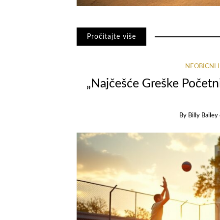
Pročitajte više
NEOBIČNI 
„Najčešće Greške Početn
By
Billy Bailey