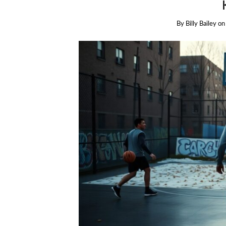
By
Billy Bailey
o