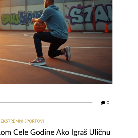
0
I EKSTREMNI SPORTOVI
om Cele Godine Ako Igraš Uličnu