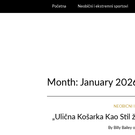
Početna
Neobični i ekstremni sportovi
Month:
January 202
NEOBIČNI 
„Ulična Košarka Kao Stil 
By
Billy Bailey