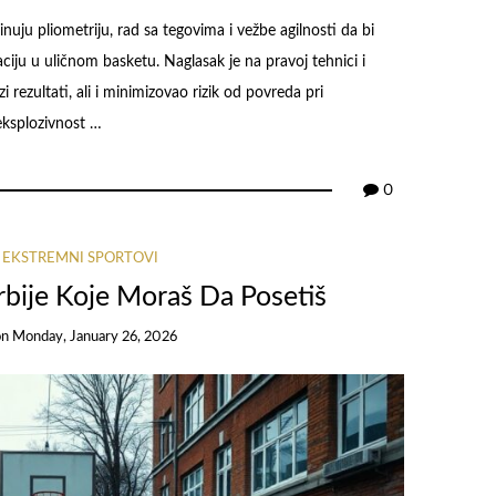
uju pliometriju, rad sa tegovima i vežbe agilnosti da bi
ciju u uličnom basketu. Naglasak je na pravoj tehnici i
 rezultati, ali i minimizovao rizik od povreda pri
 eksplozivnost …
0
I EKSTREMNI SPORTOVI
Srbije Koje Moraš Da Posetiš
on
Monday, January 26, 2026