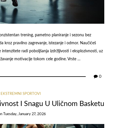
onzistentan trening, pametno planiranje i sezonu bez
 kroz pravilno zagrevanje, istezanje i odmor. Naučićeš
 intenzitete radi poboljšanja izdržljivosti i eksplozivnosti, uz
žavanje motivacije tokom cele godine. Vrste …
0
I EKSTREMNI SPORTOVI
zivnost I Snagu U Uličnom Basketu
on
Tuesday, January 27, 2026