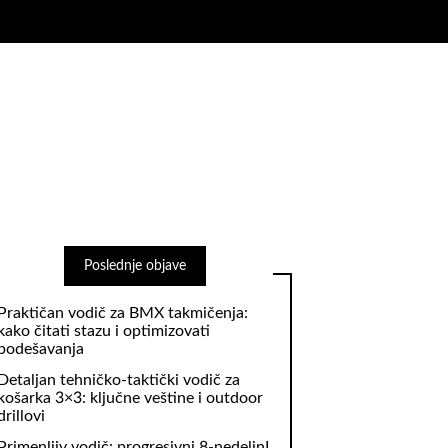
Poslednje objave
Praktičan vodič za BMX takmičenja:
kako čitati stazu i optimizovati
podešavanja
Detaljan tehničko‑taktički vodič za
košarka 3×3: ključne veštine i outdoor
drillovi
Primenljiv vodič: progresivni 8‑nedeljnI