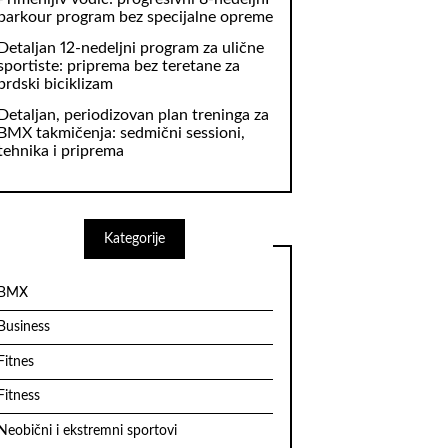
parkour program bez specijalne opreme
Detaljan 12-nedeljni program za ulične
sportiste: priprema bez teretane za
brdski biciklizam
Detaljan, periodizovan plan treninga za
BMX takmičenja: sedmični sessioni,
tehnika i priprema
Kategorije
BMX
Business
Fitnes
Fitness
Neobični i ekstremni sportovi