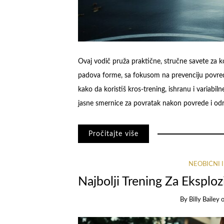
Ovaj vodič pruža praktične, stručne savete za k
padova forme, sa fokusom na prevenciju povreda
kako da koristiš kros-trening, ishranu i variabilne
jasne smernice za povratak nakon povrede i odr
Pročitajte više
NEOBIČNI 
Najbolji Trening Za Eksplo
By
Billy Bailey