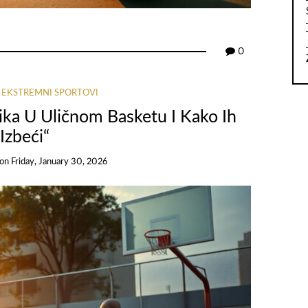
0
I EKSTREMNI SPORTOVI
ika U Uličnom Basketu I Kako Ih
Izbeći“
on
Friday, January 30, 2026