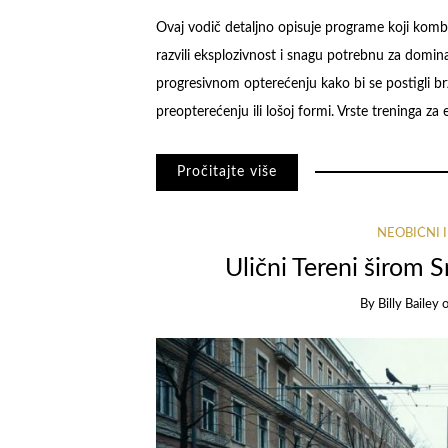
Ovaj vodič detaljno opisuje programe koji kombin
razvili eksplozivnost i snagu potrebnu za domina
progresivnom opterećenju kako bi se postigli brzi
preopterećenju ili lošoj formi. Vrste treninga za
Pročitajte više
NEOBIČNI 
Ulični Tereni širom 
By
Billy Bailey