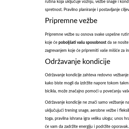
rutina koja uključuje vožnju, vežbe snage i kond
spretnost. Pravilno planiranje i postavljanje cil
Pripremne vežbe
Pripremne vežbe su osnova svake uspešne rutine. 
koje će
poboljšati vašu sposobnost
da se nosite 
zagrevanjem koje će pripremiti vaše mišiće za int
Održavanje kondicije
Održavanje kondicije zahteva redovno vežbanje i 
kako biste mogli da izdržite napore tokom takmič
bicikla, može značajno pomoći u povećanju vaše 
Održavanje kondicije ne znači samo vežbanje na 
uključujući trening snage, aerobne vežbe i fleks
toga, pravilna ishrana igra veliku ulogu; unos hr
će vam da zadržite energiju i podržite oporavak. B