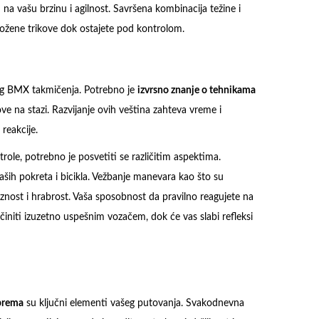
na vašu brzinu i agilnost. Savršena kombinacija težine i
žene trikove dok ostajete pod kontrolom.
kog BMX takmičenja. Potrebno je
izvrsno znanje o tehnikama
ve na stazi. Razvijanje ovih veština zahteva vreme i
 reakcije.
trole, potrebno je posvetiti se različitim aspektima.
ših pokreta i bicikla. Vežbanje manevara kao što su
ciznost i hrabrost. Vaša sposobnost da pravilno reagujete na
initi izuzetno uspešnim vozačem, dok će vas slabi refleksi
iprema
su ključni elementi vašeg putovanja. Svakodnevna