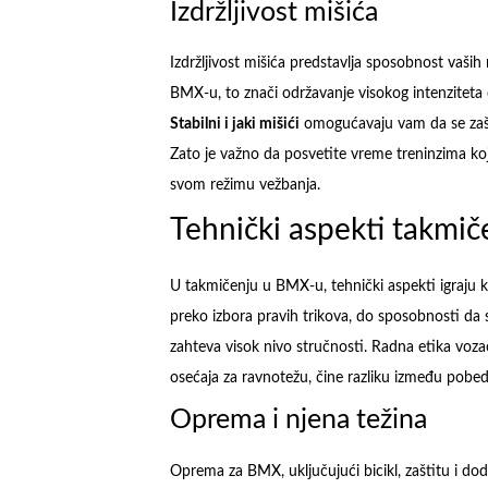
Izdržljivost mišića
Izdržljivost mišića predstavlja sposobnost vaš
BMX-u, to znači održavanje visokog intenziteta
Stabilni i jaki mišići
omogućavaju vam da se zašti
Zato je važno da posvetite vreme treninzima koji
svom režimu vežbanja.
Tehnički aspekti takmič
U takmičenju u BMX-u, tehnički aspekti igraju 
preko izbora pravih trikova, do sposobnosti da s
zahteva visok nivo stručnosti. Radna etika vozač
osećaja za ravnotežu, čine razliku između pobedn
Oprema i njena težina
Oprema za BMX, uključujući bicikl, zaštitu i 