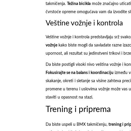
takmičenja.
Težina bicikla
može značajno uticati 
čvrstoće opreme omogućava vam da izvodite slo
Veštine vožnje i kontrola
Veštine vožnje i kontrola predstavljaju srž sva
vožnje
kako biste mogli da savladate razne izazo
upornost, ali rezultat su jedinstveni trikovi i brze
Da biste postigli visoki nivo veština vožnje i kon
Fokusirajte se na balans i koordinaciju
između va
skakanje, okreti i sletanje sa visine zahteva pre
promene u terenu i uslovima vožnje može vas uč
staviti u opasnost na stazi.
Trening i priprema
Da biste uspeli u BMX takmičenju,
trening i pr