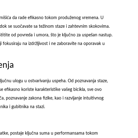
ih mišića da rade efikasno tokom produženog vremena. U
 dok se suočavate sa težinom staze i zahtevnim skokovima.
tite od povreda i umora, što je ključno za uspešan nastup.
 fokusiraju na izdržljivost i ne zaboravite na oporavak u
enja
ključnu ulogu u ostvarivanju uspeha. Od poznavanja staze,
e efikasno koriste karakteristike vašeg bicikla, sve ovo
a, poznavanje zakona fizike, kao i razvijanje intuitivnog
ika i gubitnika na stazi.
dodatke, postaje ključna suma u performansama tokom