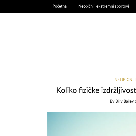
Početna
Neobični i ekstremni sportovi
NEOBIČNI 
Koliko fizičke izdržljiv
By
Billy Bailey