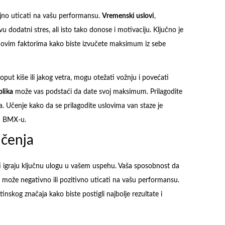
jno uticati na vašu performansu.
Vremenski uslovi
,
 dodatni stres, ali isto tako donose i motivaciju. Ključno je
sa ovim faktorima kako biste izvučete maksimum iz sebe
poput kiše ili jakog vetra, mogu otežati vožnju i povećati
blika
može vas podstaći da date svoj maksimum. Prilagodite
ja. Učenje kako da se prilagodite uslovima van staze je
u BMX-u.
ičenja
i igraju ključnu ulogu u vašem uspehu. Vaša sposobnost da
 može negativno ili pozitivno uticati na vašu performansu.
tinskog značaja kako biste postigli najbolje rezultate i