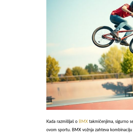
Kada razmišljaš o
BMX
takmičenjima, sigurno se 
ovom sportu. BMX vožnja zahteva kombinacij