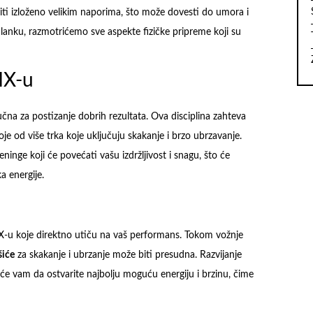
 biti izloženo velikim naporima, što može dovesti do umora i
lanku, razmotrićemo sve aspekte fizičke pripreme koji su
MX-u
učna za postizanje dobrih rezultata. Ova disciplina zahteva
oje od više trka koje uključuju skakanje i brzo ubrzavanje.
ninge koji će povećati vašu izdržljivost i snagu, što će
a energije.
-u koje direktno utiču na vaš performans. Tokom vožnje
šiće
za skakanje i ubrzanje može biti presudna. Razvijanje
 će vam da ostvarite najbolju moguću energiju i brzinu, čime