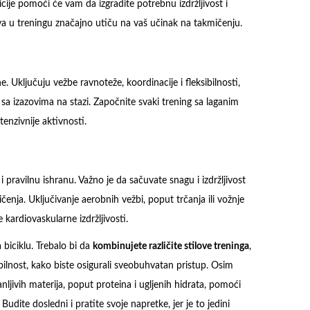
icije pomoći će vam da izgradite potrebnu izdržljivost i
jeva u treningu značajno utiču na vaš učinak na takmičenju.
Uključuju vežbe ravnoteže, koordinacije i fleksibilnosti,
sa izazovima na stazi. Započnite svaki trening sa laganim
enzivnije aktivnosti.
pravilnu ishranu. Važno je da sačuvate snagu i izdržljivost
enja. Uključivanje aerobnih vežbi, poput trčanja ili vožnje
kardiovaskularne izdržljivosti.
biciklu. Trebalo bi da
kombinujete različite stilove treninga
,
ibilnost, kako biste osigurali sveobuhvatan pristup. Osim
anljivih materija, poput proteina i ugljenih hidrata, pomoći
udite dosledni i pratite svoje napretke, jer je to jedini