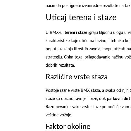
način da postignete izvanredne rezultate na tak
Uticaj terena i staze
U BMX-u,
tereni i staze
igraju ključnu ulogu u 
karakteristike koje utiču na brzinu, i tehniku ko
poput skakanja ili oštrih zavoja, mogu uticati n
strategiju. Osim toga, prilagođavanje načinu vo
dobrih rezultata.
Različite vrste staza
Postoje razne vrste BMX staza, a svaka od njih zah
staze
su obično ravnije i brže, dok
parkovi
i
dirt
Razumevanje svake vrste staze pomoći će vam da
veštine vožnje.
Faktor okoline