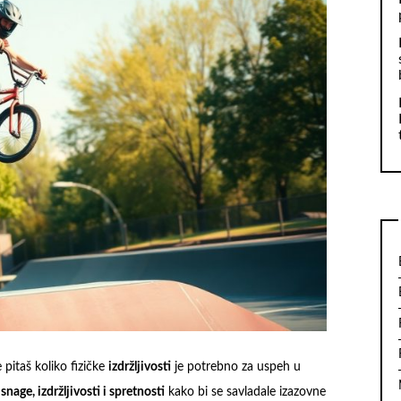
pitaš koliko fizičke
izdržljivosti
je potrebno za uspeh u
u
snage, izdržljivosti i spretnosti
kako bi se savladale izazovne