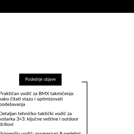
Poslednje objave
Praktičan vodič za BMX takmičenja:
kako čitati stazu i optimizovati
podešavanja
Detaljan tehničko‑taktički vodič za
košarka 3×3: ključne veštine i outdoor
drillovi
Primenljiv vodič: progresivni 8‑nedeljnI