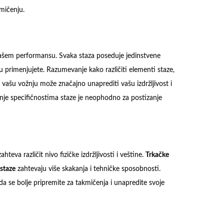
mičenju.
vašem performansu. Svaka staza poseduje jedinstvene
ju primenjujete. Razumevanje kako različiti elementi staze,
a vašu vožnju može značajno unaprediti vašu izdržljivost i
žnje specifičnostima staze je neophodno za postizanje
teva različit nivo fizičke izdržljivosti i veštine.
Trkačke
 staze
zahtevaju više skakanja i tehničke sposobnosti.
 se bolje pripremite za takmičenja i unapredite svoje