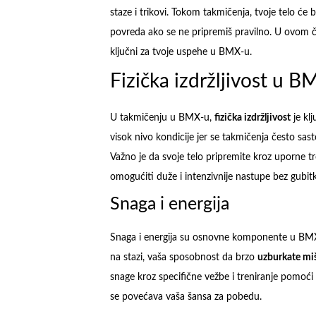
staze i trikovi. Tokom takmičenja, tvoje telo će
povreda ako se ne pripremiš pravilno. U ovom č
ključni za tvoje uspehe u BMX-u.
Fizička izdržljivost u B
U takmičenju u BMX-u,
fizička izdržljivost
je klj
visok nivo kondicije jer se takmičenja često sast
Važno je da svoje telo pripremite kroz uporne tre
omogućiti duže i intenzivnije nastupe bez gubitk
Snaga i energija
Snaga i energija su osnovne komponente u BMX
na stazi, vaša sposobnost da brzo
uzburkate mi
snage kroz specifične vežbe i treniranje pomoći
se povećava vaša šansa za pobedu.