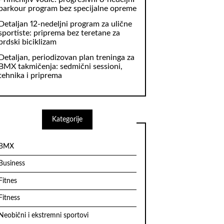
parkour program bez specijalne opreme
Detaljan 12-nedeljni program za ulične
sportiste: priprema bez teretane za
brdski biciklizam
Detaljan, periodizovan plan treninga za
BMX takmičenja: sedmični sessioni,
tehnika i priprema
Kategorije
BMX
Business
Fitnes
Fitness
Neobični i ekstremni sportovi