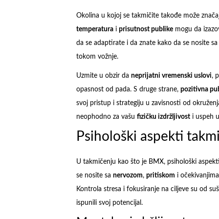
Okolina u kojoj se takmičite takođe može znača
temperatura
i
prisutnost publike
mogu da izazovu
da se adaptirate i da znate kako da se nosite 
tokom vožnje.
Uzmite u obzir da
neprijatni vremenski uslovi
, 
opasnost od pada. S druge strane,
pozitivna pu
svoj pristup i strategiju u zavisnosti od okružen
neophodno za vašu
fizičku izdržljivost
i uspeh 
Psihološki aspekti takm
U takmičenju kao što je BMX, psihološki aspekt
se nosite sa
nervozom
,
pritiskom
i očekivanjima
Kontrola stresa i fokusiranje na ciljeve su od suš
ispunili svoj potencijal.