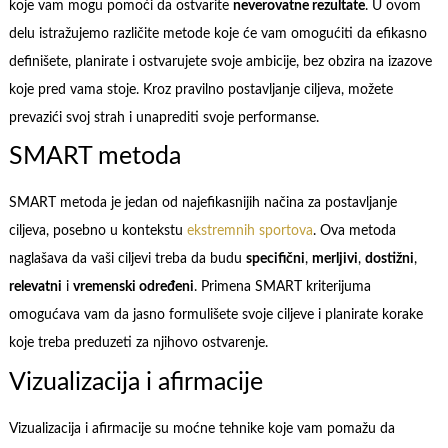
koje vam mogu pomoći da ostvarite
neverovatne rezultate
. U ovom
delu istražujemo različite metode koje će vam omogućiti da efikasno
definišete, planirate i ostvarujete svoje ambicije, bez obzira na izazove
koje pred vama stoje. Kroz pravilno postavljanje ciljeva, možete
prevazići svoj strah i unaprediti svoje performanse.
SMART metoda
SMART metoda je jedan od najefikasnijih načina za postavljanje
ciljeva, posebno u kontekstu
ekstremnih sportova
. Ova metoda
naglašava da vaši ciljevi treba da budu
specifični
,
merljivi
,
dostižni
,
relevatni
i
vremenski određeni
. Primena SMART kriterijuma
omogućava vam da jasno formulišete svoje ciljeve i planirate korake
koje treba preduzeti za njihovo ostvarenje.
Vizualizacija i afirmacije
Vizualizacija i afirmacije su moćne tehnike koje vam pomažu da