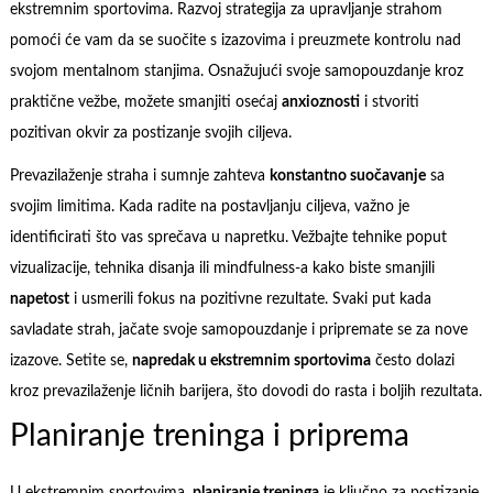
ekstremnim sportovima. Razvoj strategija za upravljanje strahom
pomoći će vam da se suočite s izazovima i preuzmete kontrolu nad
svojom mentalnom stanjima. Osnažujući svoje samopouzdanje kroz
praktične vežbe, možete smanjiti osećaj
anxioznosti
i stvoriti
pozitivan okvir za postizanje svojih ciljeva.
Prevazilaženje straha i sumnje zahteva
konstantno suočavanje
sa
svojim limitima. Kada radite na postavljanju ciljeva, važno je
identificirati što vas sprečava u napretku. Vežbajte tehnike poput
vizualizacije, tehnika disanja ili mindfulness-a kako biste smanjili
napetost
i usmerili fokus na pozitivne rezultate. Svaki put kada
savladate strah, jačate svoje samopouzdanje i pripremate se za nove
izazove. Setite se,
napredak u ekstremnim sportovima
često dolazi
kroz prevazilaženje ličnih barijera, što dovodi do rasta i boljih rezultata.
Planiranje treninga i priprema