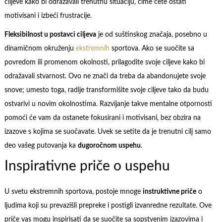
ciljeve kako bi odražavali trenutnu situaciju, čime ćete ostati
motivisani i izbeći frustracije.
Fleksibilnost u postavci ciljeva
je od suštinskog značaja, posebno u
dinamičnom okruženju
ekstremnih
sportova. Ako se suočite sa
povredom ili promenom okolnosti, prilagodite svoje ciljeve kako bi
odražavali stvarnost. Ovo ne znači da treba da abandonujete svoje
snove; umesto toga, radije transformišite svoje ciljeve tako da budu
ostvarivi u novim okolnostima. Razvijanje takve mentalne otpornosti
pomoći će vam da ostanete fokusirani i motivisani, bez obzira na
izazove s kojima se suočavate. Uvek se setite da je trenutni cilj samo
deo vašeg putovanja ka
dugoročnom uspehu
.
Inspirativne priče o uspehu
U svetu ekstremnih sportova, postoje mnoge
instruktivne priče
o
ljudima koji su prevazišli prepreke i postigli izvanredne rezultate. Ove
priče vas mogu inspirisati da se suočite sa sopstvenim izazovima i