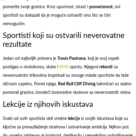
pomerite svoje granice. Kroz upornost, strast i
posvećenost
, ovi
sportisti su dokazali da je moguće ostvariti ono što se čini
nemogućim.
Sportisti koji su ostvarili neverovatne
rezultate
Jedan od najboljih primera je
Travis Pastrana
, koji je svoj uspeh
postigao u motokrosu, skate i
BMX
sportu. Njegovi
rekordi
sa
neverovatnim trikovima inspirisali su mnoge mlade sportiste da teže
sličnom uspehu. Pored njega,
Red Bull Cliff Diving
takmičari su stalno
pomerali granice, izvodeći izvanredne skokove sa neverovatnih visina.
Lekcije iz njihovih iskustava
Svaki od ovih sportista deli vredne
lekcije
iz svojih iskustava koje su
ključne za prevazilaženje strahova i ostvarivanje ambicija. Njihov put
do uspeha zahtevao je hrabrost, dedikaciju i neprekidno poboljšavanje