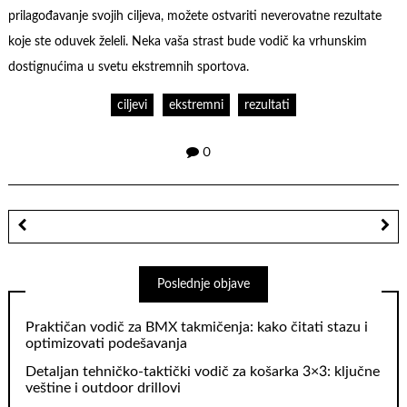
prilagođavanje svojih ciljeva, možete ostvariti neverovatne rezultate
koje ste oduvek želeli. Neka vaša strast bude vodič ka vrhunskim
dostignućima u svetu ekstremnih sportova.
ciljevi
ekstremni
rezultati
0
Poslednje objave
Praktičan vodič za BMX takmičenja: kako čitati stazu i
optimizovati podešavanja
Detaljan tehničko‑taktički vodič za košarka 3×3: ključne
veštine i outdoor drillovi