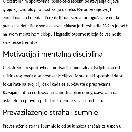
U ekstremnim sportovima,
psihološki aspekti postavljanja ciljeva
igraju ključnu ulogu u postizanju uspeha. Razumevanje svojih
emocionalnih i mentalnih reakcija na izazove omogućava vam da
preciznije definišete svoje ciljeve i efikasnije ih ostvarite. Važno je raditi
na svom mentalnom sklopu i
izgraditi otpornost
koja će vas nositi
kroz teške trenutke.
Motivacija i mentalna disciplina
U ekstremnim sportovima,
motivacija i mentalna disciplina
su od
suštinskog značaja za postizanje ciljeva. Morate biti sposobni da se
fokusirate na svoj cilj, čak i kada se suočavate s preprekama.
Razvijanje ritma i održavanje samodiscipline omogućava vam da
ostanete na pravom putu i ne skrenete sa zacrtanih staza.
Prevazilaženje straha i sumnje
Prevazilaženje straha i sumnje je od suštinskog značaja za uspeh u