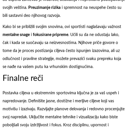
svojih veština.
Preuzimanje rizika
i spremnost na neuspehe često su
bili sastavni deo njihovog razvoja.
Kako bi se približili svojim snovima, ovi sportisti naglašavaju važnost
mentalne snage
i
fokusirane pripreme
. Učili su da ne odustaju lako,
čak i kada se suočavaju sa neizvesnostima. Njihove priče govore o
tome da je proces postizanja ciljeva često ispunjen izazovima, ali uz
odlučnost i pravilne strategije, možete prevazići svaku prepreku koja
se nađe na vašem putu ka vrhunskim dostignućima.
Finalne reči
Postavka ciljeva u ekstremnim sportovima ključna je za vaš uspeh i
napredovanje. Definišite jasne, dostižne i merljive ciljeve koji vas
motivišu i izazivaju. Razvijajte planove delovanja i redovno procenjujte
svoj napredak. Uključite mentalne tehnike i vizualizaciju kako biste
poboljšali svoju izdržljivost i fokus. Kroz disciplinu, upornost i