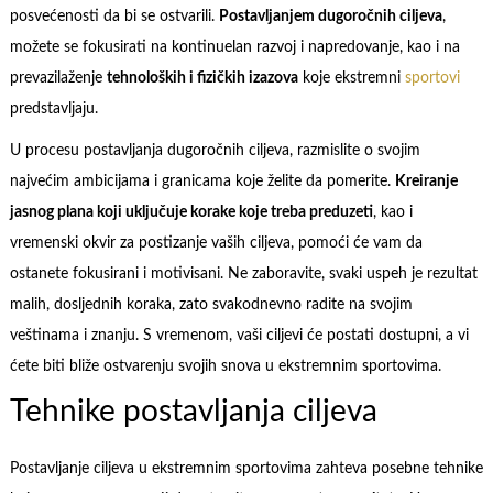
posvećenosti da bi se ostvarili.
Postavljanjem dugoročnih ciljeva
,
možete se fokusirati na kontinuelan razvoj i napredovanje, kao i na
prevazilaženje
tehnoloških i fizičkih izazova
koje ekstremni
sportovi
predstavljaju.
U procesu postavljanja dugoročnih ciljeva, razmislite o svojim
najvećim ambicijama i granicama koje želite da pomerite.
Kreiranje
jasnog plana koji uključuje korake koje treba preduzeti
, kao i
vremenski okvir za postizanje vaših ciljeva, pomoći će vam da
ostanete fokusirani i motivisani. Ne zaboravite, svaki uspeh je rezultat
malih, dosljednih koraka, zato svakodnevno radite na svojim
veštinama i znanju. S vremenom, vaši ciljevi će postati dostupni, a vi
ćete biti bliže ostvarenju svojih snova u ekstremnim sportovima.
Tehnike postavljanja ciljeva
Postavljanje ciljeva u ekstremnim sportovima zahteva posebne tehnike