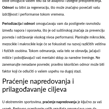
biste omogućili vašem telu da se adaptira i izbegne preopterećenja.
Odmori
su bitni za regeneraciju, što može značajno povećati vašu
izdržljivost i performanse tokom vremena.
Periodizacija i odmori
omogućavaju vam da postignete ravnotežu
između napora i oporavka, što je od suštinskog značaja za prevenciju
povreda i održavanje visokog nivoa performansi. Planirajte mikrocikle,
mezocikle i makrocikle koje će se fokusirati na razvoj različitih veština
i fizičkih osobina. Tokom odmaranja, vaša telo se obnavlja, jačajući
mišiće i poboljšavajući vaš mentalni sklop za naredne treninge. Ne
zanemarujte nenadane povrede; pravilno iskorišćen odmor može biti
faktor koji će odlučiti o vašem uspehu na dugoj stazi.
Praćenje napredovanja i
prilagođavanje ciljeva
U ekstremnim sportovima,
praćenje napredovanja
je ključno za vaš
uspeh. Redovno ocenjivanje vaših rezultata omogućava vam da