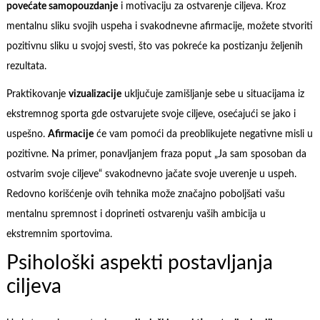
povećate samopouzdanje
i motivaciju za ostvarenje ciljeva. Kroz
mentalnu sliku svojih uspeha i svakodnevne afirmacije, možete stvoriti
pozitivnu sliku u svojoj svesti, što vas pokreće ka postizanju željenih
rezultata.
Praktikovanje
vizualizacije
uključuje zamišljanje sebe u situacijama iz
ekstremnog sporta gde ostvarujete svoje ciljeve, osećajući se jako i
uspešno.
Afirmacije
će vam pomoći da preoblikujete negativne misli u
pozitivne. Na primer, ponavljanjem fraza poput „Ja sam sposoban da
ostvarim svoje ciljeve“ svakodnevno jačate svoje uverenje u uspeh.
Redovno korišćenje ovih tehnika može značajno poboljšati vašu
mentalnu spremnost i doprineti ostvarenju vaših ambicija u
ekstremnim sportovima.
Psihološki aspekti postavljanja
ciljeva