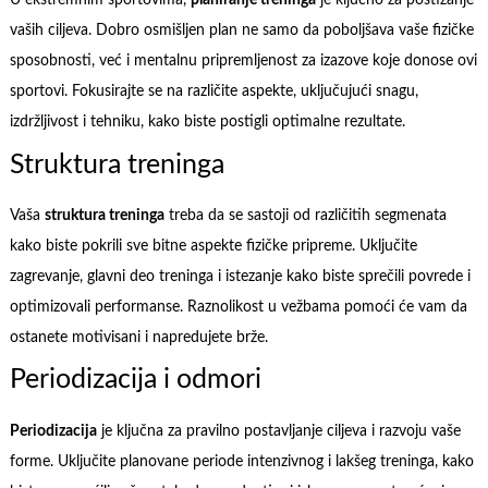
U ekstremnim sportovima,
planiranje treninga
je ključno za postizanje
vaših ciljeva. Dobro osmišljen plan ne samo da poboljšava vaše fizičke
sposobnosti, već i mentalnu pripremljenost za izazove koje donose ovi
sportovi. Fokusirajte se na različite aspekte, uključujući snagu,
izdržljivost i tehniku, kako biste postigli optimalne rezultate.
Struktura treninga
Vaša
struktura treninga
treba da se sastoji od različitih segmenata
kako biste pokrili sve bitne aspekte fizičke pripreme. Uključite
zagrevanje, glavni deo treninga i istezanje kako biste sprečili povrede i
optimizovali performanse. Raznolikost u vežbama pomoći će vam da
ostanete motivisani i napredujete brže.
Periodizacija i odmori
Periodizacija
je ključna za pravilno postavljanje ciljeva i razvoju vaše
forme. Uključite planovane periode intenzivnog i lakšeg treninga, kako