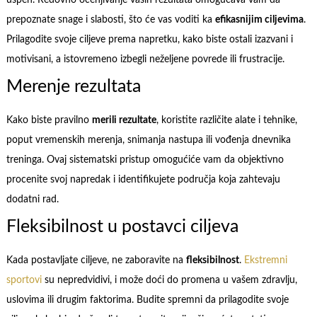
prepoznate snage i slabosti, što će vas voditi ka
efikasnijim ciljevima
.
Prilagodite svoje ciljeve prema napretku, kako biste ostali izazvani i
motivisani, a istovremeno izbegli neželjene povrede ili frustracije.
Merenje rezultata
Kako biste pravilno
merili rezultate
, koristite različite alate i tehnike,
poput vremenskih merenja, snimanja nastupa ili vođenja dnevnika
treninga. Ovaj sistematski pristup omogućiće vam da objektivno
procenite svoj napredak i identifikujete područja koja zahtevaju
dodatni rad.
Fleksibilnost u postavci ciljeva
Kada postavljate ciljeve, ne zaboravite na
fleksibilnost
.
Ekstremni
sportovi
su nepredvidivi, i može doći do promena u vašem zdravlju,
uslovima ili drugim faktorima. Budite spremni da prilagodite svoje