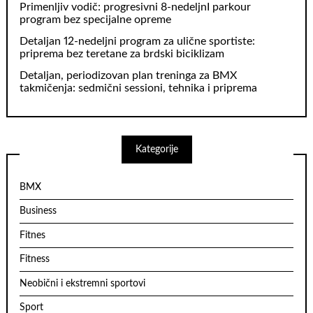
Primenljiv vodič: progresivni 8‑nedeljnI parkour
program bez specijalne opreme
Detaljan 12-nedeljni program za ulične sportiste:
priprema bez teretane za brdski biciklizam
Detaljan, periodizovan plan treninga za BMX
takmičenja: sedmični sessioni, tehnika i priprema
Kategorije
BMX
Business
Fitnes
Fitness
Neobični i ekstremni sportovi
Sport