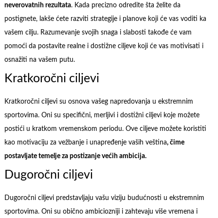
neverovatnih rezultata
. Kada precizno odredite šta želite da
postignete, lakše ćete razviti strategije i planove koji će vas voditi ka
vašem cilju. Razumevanje svojih snaga i slabosti takođe će vam
pomoći da postavite realne i dostižne ciljeve koji će vas motivisati i
osnažiti na vašem putu.
Kratkoročni ciljevi
Kratkoročni ciljevi su osnova vašeg napredovanja u ekstremnim
sportovima. Oni su specifični, merljivi i dostižni ciljevi koje možete
postići u kratkom vremenskom periodu. Ove ciljeve možete koristiti
kao motivaciju za vežbanje i unapređenje vaših veština
, čime
postavljate temelje za postizanje većih ambicija.
Dugoročni ciljevi
Dugoročni ciljevi predstavljaju vašu viziju budućnosti u ekstremnim
sportovima. Oni su obično ambiciozniji i zahtevaju više vremena i