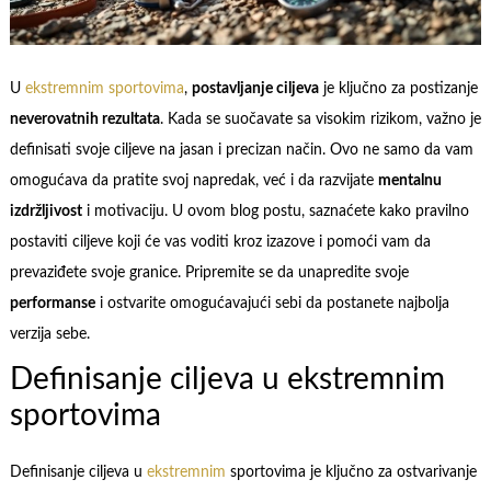
U
ekstremnim sportovima
,
postavljanje ciljeva
je ključno za postizanje
neverovatnih rezultata
. Kada se suočavate sa visokim rizikom, važno je
definisati svoje ciljeve na jasan i precizan način. Ovo ne samo da vam
omogućava da pratite svoj napredak, već i da razvijate
mentalnu
izdržljivost
i motivaciju. U ovom blog postu, saznaćete kako pravilno
postaviti ciljeve koji će vas voditi kroz izazove i pomoći vam da
prevaziđete svoje granice. Pripremite se da unapredite svoje
performanse
i ostvarite omogućavajući sebi da postanete najbolja
verzija sebe.
Definisanje ciljeva u ekstremnim
sportovima
Definisanje ciljeva u
ekstremnim
sportovima je ključno za ostvarivanje