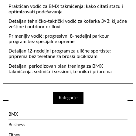
Praktičan vodič za BMX takmičenja: kako čitati stazu i
optimizovati podešavanja
Detaljan tehničko‑taktički vodič za košarka 3×3: ključne
veštine i outdoor drillovi
Primenljiv vodič: progresivni 8‑nedeljnI parkour
program bez specijalne opreme
Detaljan 12-nedeljni program za ulične sportiste:
priprema bez teretane za brdski biciklizam
Detaljan, periodizovan plan treninga za BMX
takmičenja: sedmični sessioni, tehnika i priprema
Kategorije
BMX
Business
Fitnes