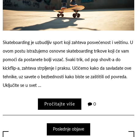
Skateboarding je uzbudljiv sport koji zahteva posvećenost i veštinu. U
ovom postu istražujemo osnovne skateboarding trikove koji će vam
pomoći da postanete bolji vozač. Svaki trik, od pop shovit-a do
kickflip-a, zahteva strpljenje i praksu. Učićemo kako da savladate ove
tehnike, uz savete o bezbednosti kako biste se zaštitili od povreda.
Uključite se u svet …
Pročitajte više
0
Poslednje objave