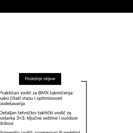
Poslednje objave
Praktičan vodič za BMX takmičenja:
kako čitati stazu i optimizovati
podešavanja
Detaljan tehničko‑taktički vodič za
košarka 3×3: ključne veštine i outdoor
drillovi
Primenljiv vodič: progresivni 8‑nedeljnI