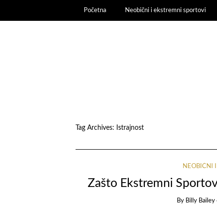
Početna
Neobični i ekstremni sportovi
Tag Archives:
Istrajnost
NEOBIČNI 
Zašto Ekstremni Sportovi 
By
Billy Bailey