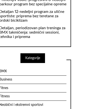
parkour program bez specijalne opreme
Detaljan 12-nedeljni program za ulične
sportiste: priprema bez teretane za
brdski biciklizam
Detaljan, periodizovan plan treninga za
BMX takmičenja: sedmični sessioni,
tehnika i priprema
Kategorije
BMX
Business
Fitnes
Fitness
Neobični i ekstremni sportovi