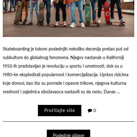
Skateboarding je tokom poslednjih nekoliko decenija prešao put od
subkulture do globalnog fenomena. Njegov nastanak u Kaliforniji
1950-ih predstavljao je revoluciju u sportu i umetnosti, dok su u
1980-im eksplodirali popularnost i komercijalizacija. Uprkos rizicima
koje donosi, kao što su povrede i opasne trikove, njegova kulturna
vrednost i zajednica obožavaoca nastavili su da rastu. Danas …
Pročitajte više
0
Poslednje objave