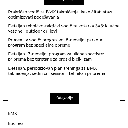
Praktičan vodič za BMX takmičenja: kako čitati stazu i
optimizovati podešavanja
Detaljan tehničko‑taktički vodič za košarka 3×3: ključne
veštine i outdoor drillovi
Primenljiv vodič: progresivni 8‑nedeljnI parkour
program bez specijalne opreme
Detaljan 12-nedeljni program za ulične sportiste:
priprema bez teretane za brdski biciklizam
Detaljan, periodizovan plan treninga za BMX
takmičenja: sedmični sessioni, tehnika i priprema
Kategorije
BMX
Business